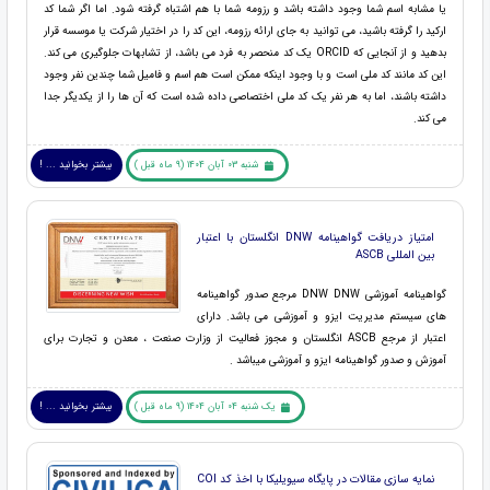
یا مشابه اسم شما وجود داشته باشد و رزومه شما با هم اشتباه گرفته شود. اما اگر شما کد
ارکید را گرفته باشید، می توانید به جای ارائه رزومه، این کد را در اختیار شرکت یا موسسه قرار
بدهید و از آنجایی که ORCID یک کد منحصر به فرد می باشد، از تشابهات جلوگیری می کند.
این کد مانند کد ملی است و با وجود اینکه ممکن است هم اسم و فامیل شما چندین نفر وجود
داشته باشند، اما به هر نفر یک کد ملی اختصاصی داده شده است که آن ها را از یکدیگر جدا
می کند.
شنبه 03 آبان 1404 (9 ماه قبل )
بیشتر بخوانید ... !
امتیاز دریافت گواهینامه DNW انگلستان با اعتبار
بین المللی ASCB
گواهینامه آموزشی DNW DNW مرجع صدور گواهینامه
های سیستم مدیریت ایزو و آموزشی می باشد. دارای
اعتبار از مرجع ASCB انگلستان و مجوز فعالیت از وزارت صنعت ، معدن و تجارت برای
آموزش و صدور گواهینامه ایزو و آموزشی میباشد .
یک شنبه 04 آبان 1404 (9 ماه قبل )
بیشتر بخوانید ... !
نمایه سازی مقالات در پایگاه سیویلیکا با اخذ کد COI