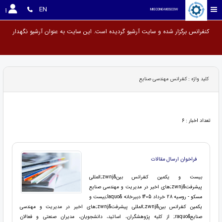
EN
MIECONG-MOSCOW
کنفرانس برگزار شده و سایت آرشیو گردیده است. این سایت به عنوان
کلید واژه : کنفرانس مهندسی صنایع
تعداد اخبار : 6
فراخوان ارسال مقالات
بیست و یکمین کنفرانس بین&zwnj;المللی
پیشرفت&zwnj;های اخیر در مدیریت و مهندسی صنایع
مسکو - روسیه 28 خرداد 1405 دبیرخانه &laquo;بیست و
یکمین کنفرانس بین&zwnj;المللی پیشرفت&zwnj;های اخیر در مدیریت و مهندسی
صنایع&raquo; از کلیه پژوهشگران، اساتید، دانشجویان، مدیران صنعتی و فعالان