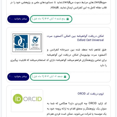
حوزه&zwnj;های مرتبط دعوت می&zwnj;نماید تا دستاوردهای علمی و پژوهشی خود را در
قالب مقاله کامل به این کنفرانس ارسال نمایند. &nbsp;
پنج شنبه 01 آبان 1404 (9 ماه قبل )
بیشتر بخوانید ... !
امکان دریافت گواهینامه بین المللی آکسفورد سرت
Oxford Cert Universal
طبق تفاهم نامه منعقد شده بین دبیرخانه کنفرانس و
آکسفورد سرت یونیورسال امکان دریافت این گواهینامه
برای تمامی پژوهشگران فراهم میباشد گواهینامه دارای کد استعلام میباشد که قابلیت پیگیری
را دارد
جمعه 02 آبان 1404 (9 ماه قبل )
بیشتر بخوانید ... !
لزوم دریافت کد ORCID
کد ارکید ORCID چه کاربردی دارد؟ هنگامی که شما به
عنوان یک پژوهشگر و محقق اقدام به ارائه رزومه خود به
یک موسسه یا شرکت می شوید، ممکن است فردی هم نام