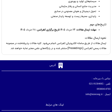
سیستم‌های تولید و بهره‌وری
مدیریت منابع انسانی و رفتار سازمانی
تحول دیجیتال و هوش مصنوعی در صنایع
پایداری، محیط زیست و توسعه پایدار صنعتی
تاریخ‌های مهم
مهلت ارسال مقالات:
24 خرداد 1405
تاریخ برگزاری کنفرانس:
28 خرداد 1405
نحوه ارسال مقالات
ارسال مقالات از طریق سامانه الکترونیکی کنفرانس انجام می‌شود. کلیه مقالات پذیرفته‌شده در مجموعه
مقالات رسمی کنفرانس (Proceedings) منتشر شده و در پایگاه‌های علمی معتبر نمایه خواهند شد.
آدرس
تماس با دبیرخانه :
تلفن : 91304065-021
09300414703
ایمیل : info@miecong.ir
لینک های مرتبط